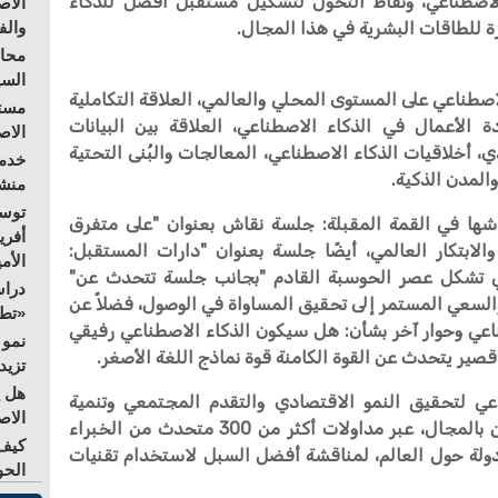
الاصطناعي، ونقاط التحول لتشكيل مستقبل أفضل للذكاء
الاص
ة للطاقات البشرية في هذا المجال.
والف
محاو
السي
الاصطناعي على المستوى المحلي والعالمي، العلاقة التكاملية
مستق
ة الأعمال في الذكاء الاصطناعي، العلاقة بين البيانات
الا
ي، أخلاقيات الذكاء الاصطناعي، المعالجات والبُنى التحتية
خدمة
المدن الذكية.
منشو
توسع
ها في القمة المقبلة: جلسة نقاش بعنوان "على متفرق
أفري
الابتكار العالمي، أيضًا جلسة بعنوان "دارات المستقبل:
الأم
اعي تشكل عصر الحوسبة القادم "بجانب جلسة تتحدث عن"
دراس
السعي المستمر إلى تحقيق المساواة في الوصول، فضلاً عن
«تطو
ناعي وحوار آخر بشأن: هل سيكون الذكاء الاصطناعي رفيقي
نمو 
صير يتحدث عن القوة الكامنة قوة نماذج اللغة الأصغر.
تزيد
هل ي
عي لتحقيق النمو الاقتصادي والتقدم المجتمعي وتنمية
الاص
المواهب، وتوفر فرص واعدة للمهتمين بالمجال، عبر مداولات أكثر من 300 متحدث من الخبراء
كيف 
لمختصين وصناع القرارات من 100 دولة حول العالم، لمناقشة أفضل السبل لاستخدام تقنيات
الحو