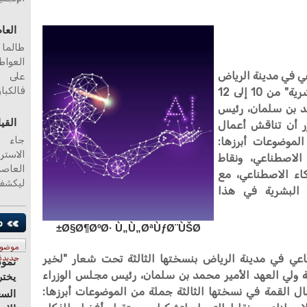
العا
طالما 
العواط
عي في مدينة الرياض
على ا
فالكبا
بنسختها الثالثة تحت شعار "لخير البشرية" من 10 إلى 12
مد بن سلمان، رئيس
القي
ر أن تناقش أعمال
جاء ا
لموضوعات أبرزها:
الاستر
الاصطناعي، ونقاط
ء الاصطناعي، مع
ليكشف
 البشرية في هذا
Ø§Ø¶ØºØ· Ù„Ù„ØªÙƒØ¨ÙŠØ±
موضو
ناعي في مدينة الرياض بنسختها الثالثة تحت شعار "لخير
جديدة
نموذ
 12 سبتمبر، برعاية ولي العهد الأمير محمد بن سلمان، رئيس مجلس الوزراء
يختر
ل القمة في نسختها الثالثة جملة من الموضوعات أبرزها:
السع