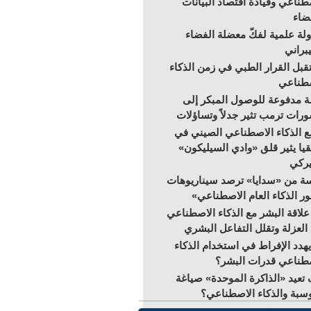
طناعي وقيادة اقتصاد البيانات
ضاء
لة علمية لفكّ معضلة الفضاء
براني
بل القرار الطبي في زمن الذكاء
صطناعي
 مدفوعة للوصول المبكر إلى
رات ترمب تثير جدلاً وتساؤلات
 الذكاء الاصطناعي الصيني في
قيا يثير قلق «وادي السيليكون»
يركي
ة من «سدايا» ترصد سيناريوهات
ر الذكاء العام الاصطناعي»
علاقة البشر مع الذكاء الاصطناعي
 العزلة وتقلل التفاعل البشري
هدد الإفراط في استخدام الذكاء
طناعي قدرات البشر؟
تعيد «الذاكرة الموحدة» صياغة
سبة والذكاء الاصطناعي؟