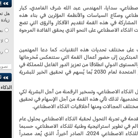
لاصطناعي، سدايا، المهندس عبد الله شرف الغامدي، كبار
هل تع
ناعي وصنّاع السياسات والأنظمة المؤثرين في بناء هذه
زيادة
لمشاركة في هذه القمة لتقديم الأفكار والرؤى التي تضع
ت الذكاء الاصطناعي على النحو الذي يحقق الفائدة المرجوة
نع
لا
ب على مختلف تحديات هذه التقنيات، كما دعا المهتمين
رب
والمبتكرين إلى حضور أعمال القمة التي ستنعكس مُخرجاتها
المستوى الدولي انطلاقًا من تعزيز الدور الفاعل للمملكة في
دعم أهداف التنمية المستدامة للأمم المتحدة لعام 2030 بُما يُسهم في تحقيق الخير للبشرية
الذكاء
 الذكاء الاصطناعي، وتسخير الرقمنة من أجل البشرية لكي
للدكتو
مستخدميها، لذلك تأتي هذه القمة من أجل الإسهام في تحقيق
مختلف المجالات ومنها أخلاقيات الذكاء الاصطناعي.
تقدمة في تجربة التحول لحقبة الذكاء الاصطناعي بحلول عام
لعالم في تطوير استراتيجية وطنية للذكاء الاصطناعي، حسبما
أعلن مؤشر جامعة ستانفورد الدولي للذكاء الاصطناعي 2024، الصادر أخيراً، الذي يُعد مصدراً