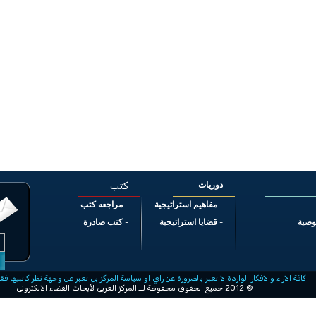
دوريات
كتب
مفاهيم استراتيجية
مراجعه كتب
-
-
وصية
قضايا استراتيجية
كتب صادرة
-
-
كافة الاراء والافكار الواردة لا تعبر بالضرورة عن راي او سياسة المركز بل تعبر عن وجهة نظر كاتبيها فق
© 2012 جميع الحقوق محفوظة لــ المركز العربى لأبحاث الفضاء الالكترونى