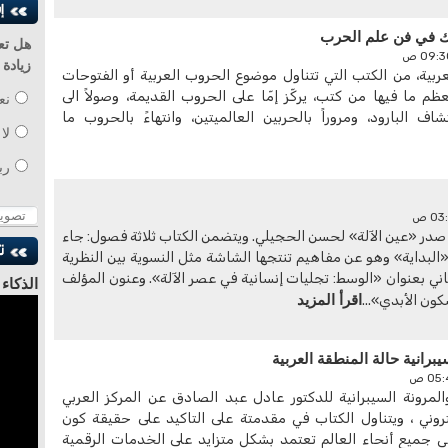
يك في فن علم الحرب
هل تع
زيادة
عربية، من الكتب التي تتناول موضوع الحروب العربية أو الفتوحات
عظم ما فيها من كتب، يركّز إمّا على الحروب القديمة، وصولاً الى
نع
ف البارود، ومروراً بالحربين العالميتين، وانتهاءً بالحروب ما
لا
رب
، صدر «عين الآلة» لحسن الحجيلي. ويتضمن الكتاب ثلاثة فصول: جاء
البداية» وهو عن مفاهيم تنتجها الشاشة مثل النسوية بين النظرية
اني بعنوان «الوسط: تجليات إنسانية في عصر الآلة». وعنون المؤلف
الذكاء
اقرأ المزيد
كون الأبدي»...
للدكتو
يبرانية حالة المنطقة العربية
لمرونة السيبرانية للدكتور عادل عبد الصادق عن المركز العربي
تروني ، ويتناول الكتاب في مقدمتة على التاكيد على حقيقة كون
ي جميع أنحاء العالم تعتمد بشكل متزايد على الخدمات الرقمية