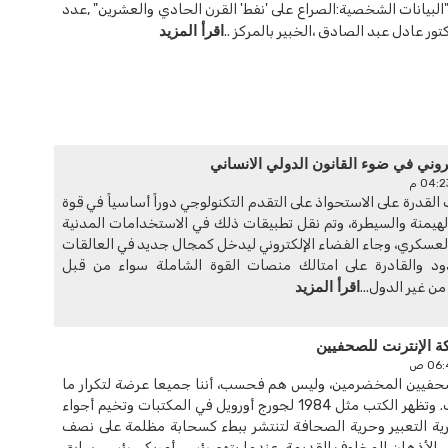
"البيانات الشخصية:الصراع على 'نفط' القرن الحادي والعشرين" ,عدد
اقرأ المزيد
روني في ضوء القانون الدولي الانساني
 القدرة على الاستحواذ على التقدم التكنولوجي دوراً أساسياً في قوة
هيمنة والسيطرة، وتم نقل تطبيقات ذلك في الاستخدامات المدنية
العسكري، وجاء الفضاء الإلكتروني ليدخل كمجال جديد في العالقات
حدود والقادرة على امتالك منصات القوة الشاملة سواء من قبل
اقرأ المزيد
من غير الدول...
 الإنترنت للصحفيين
حفيين المخضرمين، وليس هم فحسب، أننا جميعا عرضة لتكرار ما
حدث بواقعة واترغيت. وتظهر الكتب مثل 1984 لجورج أورويل في المكتبات وتخيم أجواء
ة التعبير وحرية الصحافة لتنتشر ببطء كسحابة مظلمة على نصف
إلى الأذهان المخاوف القديمة. عندما يتهم رئيس أمريكي رئيس سابق