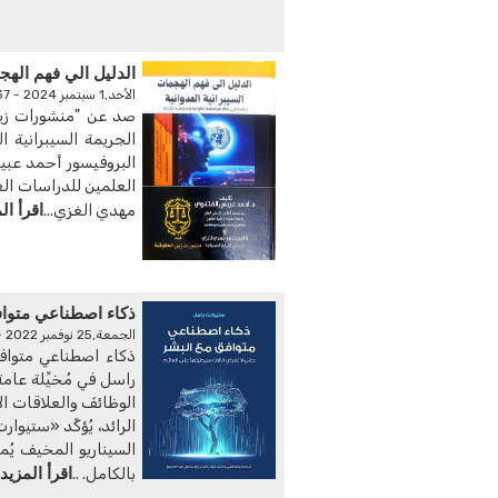
الدليل الي فهم الهجم
الأحد,1 سبتمبر 2024 - 06:37 ص
صد عن "منشورات زين
الجريمة السيبرانية ا
البروفيسور أحمد عبي
العلمين للدراسات ال
اقرأ ال
مهدي الغزي...
ذكاء اصطناعي متواف
الجمعة,25 نوفمبر 2022 - 08:42 ص
ذكاء اصطناعي متوافق
راسل في مُخيِّلة عامة
الوظائفَ والعلاقات ال
الرائد، يُؤكِّد «ستي
السيناريو المخيف يُمك
اقرأ المزيد
بالكامل. ..