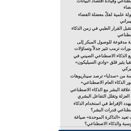
طناعي وقيادة اقتصاد البيانات
ضاء
لة علمية لفكّ معضلة الفضاء
براني
بل القرار الطبي في زمن الذكاء
صطناعي
 مدفوعة للوصول المبكر إلى
رات ترمب تثير جدلاً وتساؤلات
 الذكاء الاصطناعي الصيني في
قيا يثير قلق «وادي السيليكون»
يركي
ة من «سدايا» ترصد سيناريوهات
ر الذكاء العام الاصطناعي»
علاقة البشر مع الذكاء الاصطناعي
 العزلة وتقلل التفاعل البشري
هدد الإفراط في استخدام الذكاء
طناعي قدرات البشر؟
تعيد «الذاكرة الموحدة» صياغة
سبة والذكاء الاصطناعي؟