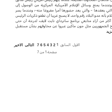
وعندما يمنع وسائل الإعلام الأمريكية المركزية من الوصول إلى
لتي يعقدها – والتي يعد حضورها أمرا مفروغا منه-؛ وعندما يصر
م بأنه عدو البلاد رقم واحد، لا يصبح غريبا أن تطفو ذكريات الرئيس
ثر من آراء متابعي برنامج ساترداي نايت لايف، لدرجة أن حتى
الجمهوريين مثل جون ماكين عبروا عن مخاوفهم بشأن مستقبل
زيد
الاول
السابق
1
2
3
4
5
6
7
التالى
الاخير
صفحة 1 من 7