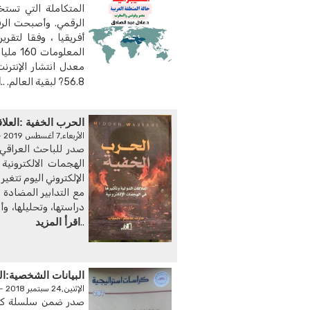
الرقمي. وأصبحت الر
أفريقيا ، وفقا لتقر
ا
56.8? لبقية العالم. ..
الحرب الخفية :العلاق
الأربعاء,7 أغسطس 2019 - 11:27 م
صدر للباحث العراقي 
الهجمات الالكترونية
الإلكتروني اليوم تتغير 
مع التدابير المضادة 
دراستها، وتحليلها، و
اقرأ المزيد
..
البيانات الشخصية:ا
الإثنين,24 سبتمبر 2018 - 02:02 ص
صدر ضمن سلسلة كراس