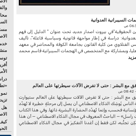
الاص
والف
محاو
ات السيبرانية العدوانية
السي
مستق
 الحقوقية"في بيروت اصدار جديد تحت عنوان " الدليل إلى فهم
الا
لعدوانية: دراسة في إطار مواجهة قانونية وسياسية فاعلة"، تأليف
خدمة
س الفتلاوي من كلية القانون بجامعة الكوفة والمحاضر في معهد
منشو
عليا، وبمشاركة مع المتخصص في الهجمات السيبرانية قاسم محمد
مزيد
توسع
أفري
الأم
دراس
ق مع البشر : حتى لا تفرض الآلات سيطرتها على العالم
«تطو
نمو 
 مع البشر : حتى لا تفرض الآلات سيطرتها على العالم ستيوارت
تزيد
 الناس يُوشِك الذكاء الاصطناعي أن يصل إلى مرحلةٍ خطيرة لا تُهدِّد
هل ي
إنسانية فحسب، وإنما تُهدِّد الحضارةَ البشرية ذاتها. وفي هذا الكتاب
الاص
وارت راسل» — الباحثُ المعروف في مجال الذكاء الاصطناعي — أن هذا
كيف 
ِن تجنُّبه، لكن فقط إن أعَدنا التفكيرَ في مجال الذكاء الاصطناعي
الحو