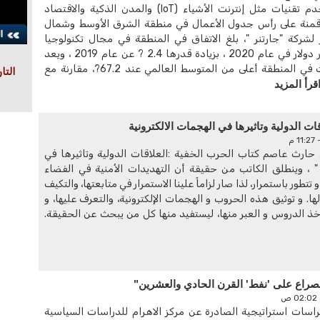
المتكاملة التي تستخدم تقنيات مثل إنترنت الأشياء (IoT) والمدن الذكية والاقتصاد
قمنة على رأس جدول الأعمال في منطقة الشرق الأوسط وشمال
ير لشركة "جارتنر "، بلغ الاتفاق في المنطقة في مجال تكنولوجيا
المعلومات 160 مليار دولار في عام 2020 ، بزيادة قدرها 2.4 ? عن عام 2019 ، ويعد
معدل انتشار الإنترنت في المنطقة أعلى من المتوسط العالمي عند 67.2?، مقارنة مع
التا
قرأ المزيد
ات الدولية وتاثيرها في الهجمات الالكترونية
حارث عاصم كتاب الحرب الخفية :العلاقات الدولية وتاثيرها في
 " ، وينطلق الكاتب من حقيقة أن التهديدات الأمنية في الفضاء
و تتطور باستمرار، لذا صار لزاماً علينا الاستمرار في متابعتها، والتكيف
لها. و توثيق هذه الحروب و الهجمات الإلكترونية، والتعرف عليها، و
أخذ الدروس و العبر منها، ليستفيد منها كل من يبحث عن الحقيقة.
لصراع على 'نفط' القرن الحادي والعشرين"
ات استراتيجية الصادرة عن مركز الاهرام للدراسات السياسية