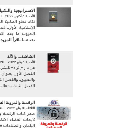
الاستراتيجية والتكت
الأحد,30 أكتوبر 2022 - 09:30 ص
تكاد تخلو المكتبة ال
الإسلامية الأولى. فم
الحروب ما بعد اكتشا
اقرأ المزيد
بعدهما...
الشاشة... والآلة
الأحد,30 يناير 2022 - 03:20 ص
عن دار «إثراء» للنشر
الفصل الأول بعنوان «
والتطبيق، والفصل الث
الفصل الثالث بـ: «الس
الرقمنة والمرونة الس
الثلاثاء,18 يناير 2022 - 05:45 ص
صدر كتاب الرقمنة وا
لابحاث الفضاء الالك
البلدان والصناعات ف