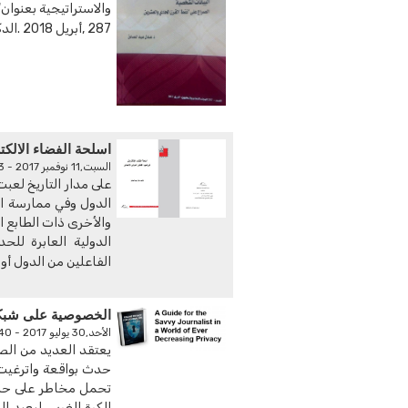
والاستراتيجية بعنوان
287 ,أبريل 2018 .الدكتور عادل عبد الصادق ،الخبير بالمركز ..
اسلحة الفضاء الالكت
السبت,11 نوفمبر 2017 - 04:23 م
على مدار التاريخ لعبت
الدول وفي ممارسة ال
والأخرى ذات الطابع 
الدولية العابرة لل
الفاعلين من الدول أو 
الخصوصية على شبكة
الأحد,30 يوليو 2017 - 06:40 ص
يعتقد العديد من الص
تحمل مخاطر على حري
الكرة الغربي، ليعيد 