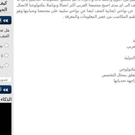
كيف 
عالم العربي في بداية عام 2011 ليكشف الى اي مدى اصبح مجتمعنا العربي اكثر اتصالا وتواصلا بتكنولوجيا الاتصال
الحو
ن نواحي ايجابية كشف ايضا عن نواحي سلبية على مجتمعنا وشبابنها وهو
عظيم المكاسب من عصر المعلومات والمعرفة .
هل تعت
العنف 
ة
عربي
نع
لا
لدولية
رب
لتكنولوجي
ا يتعلق بمجال التخصص
جهة تحدياتها
الذكاء
للدكتو