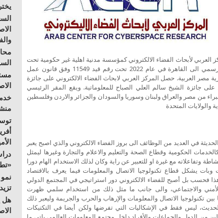
يختر
السع
الاص
والف
محاو
 2016 تم تدشين المركز العربي لأبحاث الفضاء الالكتروني كمؤسسة مدنية اهلية غير حكومية تحت
السي
رقم اشهار 5947 الجيزة.وتم نقل المقر بشكل رسمي الى القاهرة في عام 2022 تحت رقم قيد 11549 وفق قانون عمل
مستق
لجمعيات الاهلية لعام 2019 بجمهورية مصر العربية. حصل المركز العربي لابحاث الفضاء الالكتروني على جائزة
الا
ثقافي عربي لعام 2011 وحصول على جائزة الشيخ سالم العلي الصباح للمعلوماتية. ويقع المقر الرئيسي
راء من مصر والعراق ولبنان وسوريا والسودان والجزائر والاردن وفلسطين
خدمة
 والولايات المتحدة
منشو
توسع
أفري
الأم
لحديثة في العديد من الوظائف الى بروز الفضاء الالكتروني والذي اصبح يعبر
خدمات الحكومية وقطاع الصحة والتعليم والاعلام والتجارة وغيرها ليمثل
دراس
طة وتفاعلاته مع غيرة او للتعبير عن راية وكان لذلك الاستخدام الهام دورا
«تطو
وبات يشكل قطاع تكنولوجيا الاتصال والمعلومات فيما يعرف بالاقتصاد
نمو 
ذا فحسب بل أصبح للفضاء الالكتروني دور استراتيجي في المجتمع الدولي
تزيد
الأمني والاجتماعي، والى جانب ما مثل ذلك من استخدام سلمي ظهرت
ين تكنولوجيا الاتصال والمعلومات والإرهاب والحرب والجريمة وليعبر ذلك
هل ي
لحديث، ليس فقط في الإشكاليات التي تفرضها ولكن أيضا في التكتيكات
الاص
علين من الدول والجماعات والأفراد داخل مجتمع المعلومات العالمي ياتي ما