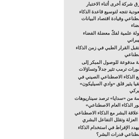
ق شركة أخرى أثناء الاختبار
ودية تتجه لتوسيع قاعدة الذكاء
طناعي وقيادة اقتصاد البيانات
ضاء
لة علمية لفكّ معضلة الفضاء
براني
بل القرار الطبي في زمن الذكاء
صطناعي
 مدفوعة للوصول المبكر إلى
رات ترمب تثير جدلاً وتساؤلات
 الذكاء الاصطناعي الصيني في
قيا يثير قلق «وادي السيليكون»
يركي
ة من «سدايا» ترصد سيناريوهات
ر الذكاء العام الاصطناعي»
علاقة البشر مع الذكاء الاصطناعي
 العزلة وتقلل التفاعل البشري
هدد الإفراط في استخدام الذكاء
طناعي قدرات البشر؟