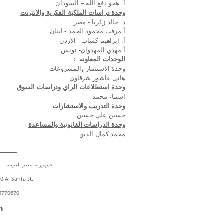
أ. هجو دفع الله – السودان
وحدة دراسات الملكية الفكرية والانترنت
د. خالد زكريا - مصر
أ.مرفت محمود الحمد - لبنان
أ. ابراهيم كساب - الاردن
أ.مهدي المهدواي- تونس
الوحدات المعاونه
:
وحدة الاستثمار والمشروعات
هاني عاشور شرقاوي
وحدة استطلاعات الراي ودراسات السوق
اسماء محمد
وحدة التدريب والاستشارات
حسين علي حسين
وحدة الدراسات القانونية والمساعدة
محمد كمال الدين
_______
جمهورية مصر العربية – محافظة القاهرة -
0 Al Sahfa St.
5770670
m