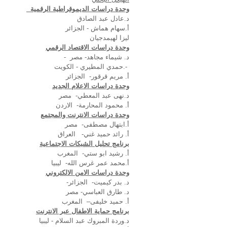
وحدة دراسات الديموقراطية الرقمية
د.عادل عبد الصادق
أ.سهام هماش - الجزائر
ليزا لهيمدجيان
وحدة دراسات الاقتصاد الرقمي
د. شيماء مجاهد- مصر
-
-
.حمدي المطيري - الكويت
أ. مريم قرقور
-
الجزائر
وحدة دراسات الاعلام الجديد
د.نهى عبد المعطي
-
مصر
أ. محمود المحارمة
-
الاردن
وحدة دراسات الانترنت والمجتمع
أ.ابتهال مصطفى
-
مصر
أ. رائد حميد غني
-
العراق
برنامج تحليل الشبكات الاجتماعية
أ. رشيد ابو ستي
-
المغرب
أ.محمد عمر غرس الله
-
ليبيا
وحدة دراسات الامن الالكتروني
د. بدر كيميت
-
الجزائر
-
د. طارق العباسي
-
مصر
أ. حميد خليفى
–
المغرب
برنامج حماية الاطفال عبر الانترنت
د.وردة المبروك عبد السلام - ليبيا