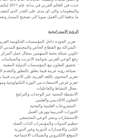
حدث في ال
والمعلومات والى اي مدى على القدر الذي كشف ع
ما يدفعنا الى العمل سويا الى تصحيح المسار وت
الرؤية الاستراتيجية
· تعزيز الجودة داخل المؤسسات الحكومية العربي
· الشراكة مع القطاع الخاص والمجتمع المدني ال
·تكوين شبكة بحثية للمتهمين بمجال عمل المركز
·رفع الوعي العربي بحوكمة الانترنت والسياسات ا
· تحقيق التعاون مع المؤسسات الدولية المعنية
· صياغة رؤية عربية فيما يتعلق بالتطور والتقدم ا
·تعزيز المحتوى باللغه العربية على الانترنت فيم
·تعزيز فرص الاستفاده من الثورة التكنولوجية وموا
مجال النشاط والفاعليات
·الانشطة البحثية عبر الوحدات والبرامج
·التعاون الاكاديمي والعلمي
· المشروعات العلمية والبحثية
·الدورات التدريبية وورش العمل
·الاستشارات ونشر الوعي المجتمعي
·تنظيم الندوات والمؤتمرات الذات الصله
·الكتب والاصدارات الدورية وغير الدورية
·الموقع الالكتروني والشبكات الاجتماعية