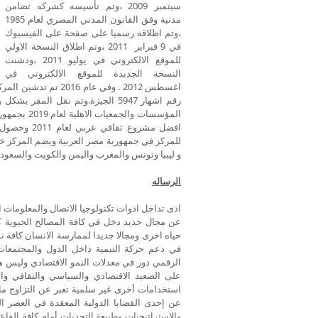
سبتمبر 2009 ،وتم تأسيسه كشركه تضامن
مدنية وفق القانون المدني المصري لعام 1985
،وتم اطلاقه رسميا على صفحة على الفيسبوك
في 9 فبراير 2011 ،وتم اطلاق النسخة الاولي
للموقع الالكتروني في يوليو 2011 ،ودشنت
النسخة الجديدة للموقع الالكتروني في
اغسطس 2012 . وفي عام
المؤسسات وا
افضل مشروع 
للمركز في جمهورية مصر العربية ويضم المركز خب
و ليبيا وتونس والمغرب واليمن والكويت والسعودية
الرساله
ادى تداخل ادوات تكنولوجيا الاتصال والمعلومات ا
عن مجال جديد دخل في كافة المصالح الحيوية كال
حياه اخرى ومجالا جديدا لممارسة الانسان كافة نشا
في دعم حركة التنمية داخل الدول والمجتمعات 
الرقمي دور في معدلات النمو الاقتصادي وليس ه
على الصعيد الاقتصادي والسياسي والثقافي و
استخدامات أخرى غير سلمية تعبر عن التزاوج ما ب
عن إحدى القضايا الدولية المعقدة في العصر ا
والاستراتيجيات وطبيعة التحديات أمام كافة الفا