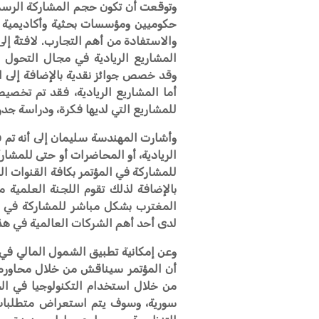
وتوقعت أن تكون حجم المشاركة الرسمية
حكوميين ومؤسسات بحثية وأكاديمية 
والاستفادة من أهم التجارب. لافتةً إل
المشاريع الريادية في مجال التحول ا
وقد خصص جوائز نقدية بالإضافة إلى ال
أما المشاريع الريادية، فقد تم تخصيص 
للمشاريع التي لديها فكرة، ودراسة جد
وأشارت المهندسة سليمان إلى أنه تم فت
الريادية، أو المحاضرات أو حتى للمشار
للمشاركة في المؤتمر بكافة القنوات ا
بالإضافة لذلك تقوم اللجنة العلمية 
المغترب بشكل مباشر للمشاركة في أ
لدى أحد أهم الشركات العالمية في هذ
وعن إمكانية تطبيق الشمول المالي في
أن المؤتمر سيناقش من خلال محاوره 
من خلال استخدام التكنولوجيا في ال
سورية، وسوف يتم استعراض متطلبات ا