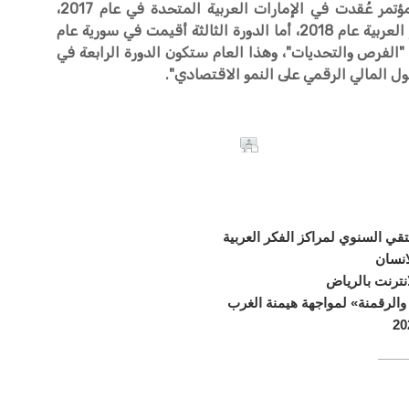
الجدير بالذكر أن الدورة الأولى من المؤتمر عُقدت في الإمارات العربية المتحدة في عام 2017،
والدورة الثانية كانت في جمهورية مصر العربية عام 2018، أما الدورة الثالثة أقيمت في سورية عام
ً – "الفرص والتحديات"، وهذا العام ستكون الدورة الرابعة في
قي السنوي لمراكز الفكر العربية
نسان
نترنت بالرياض
 والرقمنة» لمواجهة هيمنة الغرب