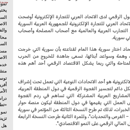
جديدة
نموذ
يختر
 الرقمي لدى الاتحاد العربي للتجارة الإلكترونية أوضحت
السع
تحاد العربي للتجارة الإلكترونية للجمهورية العربية السورية
الاص
والف
التجارب العربية والعالمية مع أصحاب المصلحة وأصحاب
في سورية.
محاو
السي
اد اختار سورية هذا العام لقناعته بأن سورية التي خرجت
مستق
، وهمة وسواعد أبنائها، تسعى جاهدة للخروج من الحرب
الا
متاحة والتي ربما يشكل الاقتصاد الرقمي أحد أهم هذه
خدمة
منشو
توسع
الالكترونية هو أحد الاتحادات النوعية التي تعمل تحت إشراف
أفري
 دائم لتجسير الفجوة الرقمية في دول المنطقة العربية،
الأم
شاريع العربية المشتركة التي تساهم في ردم الفجوة
دراس
ش العمل التي يقيمها في دول المنطقة ليكون منصة حوار
«تطو
الخبرات، لذلك تم طرح النسخة الثالثة من المؤتمر في سورية
نمو 
رقمي – الفرص والتحديات"، وللمرة الثانية طرحت النسخة الرابعة
تزيد
 المالي الرقمي على النمو الاقتصادي".
هل ي