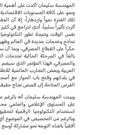
المهندسة سليمان أكدت على أهمية الم
ونمو، على كافة المستويات الاقتصادية
تلك الفترة نمواً وازدهاراً، إلا أن ا
أثرت تأثيراً سلبياً، أدى لتراجع في كث
نفس الوقت ونتيجة تطور التكنولوجيا
نماذج وخدمات جديدة في العالم وظهر
حكراً على القطاع المصرفي، وبما أن سو
بالغاً في المرحلة الحالية لخدمات 
والمصرفي، فهذا المؤتمر الذي سيضم 
العربية وبعض التجارب العالمية للا
في بلدانهم وفتح باب الحوار مع أصح
الفرص المتاحة إلى قصص نجاح حقيقية و
على المستوى الإعلامي والعلمي محلياً 
استخدام التكنولوجيا الرقمية لتحقيق
وبالرغم من التخصيص في الموضوع أي ل
أفقياً باتجاه التوجه نحو مشاركة أوسع عرب