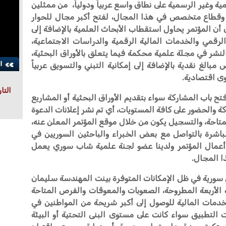
 وغير الرسمية على نطاق واسع عربياً ودولياً، من ممثلين
وقطاع متخصص في هذا المجال، لفتح أكبر مجال للحوار
ى أن المؤتمر يحاول استقطاب الأبحاث العلمية بالإضافة إلى
لرقمي والخدمات المالية الرقمية والدراسات الاجتماعية،
نشر في مجلة علمية محكمة فيما يتعلق بالأوراق البحثية،
مبالغ نقدية بالإضافة إلى إمكانية التبني والتسويق عربياً
وى اقتصادية.
التا
ح باب المشاركة سواء بتقديم الأوراق البحثية أو المشاريع
كة والحضور على كافة المستويات، أي تم نشر إعلانات الدعوة
لمتاحة، والتسجيل يكون من خلال موقع المؤتمر المعلن عنه،
مباشرة بالتواصل مع بعض الخبراء والباحثين السوريين في
عمال المؤتمر ولدينا عضو لجنة علمية شاب سوري يعمل
ا المجال.
 سورية في ظل الإمكانات المتوفرة بينت المهندسة سليمان
الأربعة المطروحة، الصعوبات والمعوقات والفرص المتاحة
خدمات المالية للوصول إلى أكبر شريحة من المواطنين في
لتطبيق سواء كانت على مستوى البنى التحتية أو البيئة