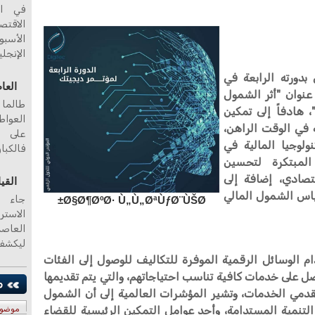
في ال
الاقت
الأسبو
الإنجلي
بدورته الرابعة في
العا
 عنوان "أثر الشمول
طالما 
 هادفاً إلى تمكين
العواط
 في الوقت الراهن،
على ا
لوجيا المالية في
فالكبا
المبتكرة لتحسين
تصادي، إضافة إلى
القي
ياس الشمول المالي
جاء ا
Ø§Ø¶ØºØ· Ù„Ù„ØªÙƒØ¨ÙŠØ±
الاستر
ليكشف
 الوسائل الرقمية الموفرة للتكاليف للوصول إلى الفئات
حصل على خدمات كافية تناسب احتياجاتهم، والتي يتم تقديمها
قدمي الخدمات، وتشير المؤشرات العالمية إلى أن الشمول
لتنمية المستدامة، وأحد عوامل التمكين الرئيسية للقضاء
موضو