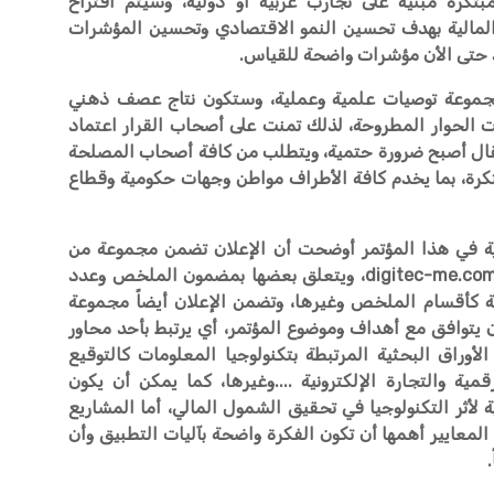
تكرة مبنية على تجارب عربية أو دولية، وسيتم اقتراح
المالية بهدف تحسين النمو الاقتصادي وتحسين المؤشرات
د حتى الأن مؤشرات واضحة للقياس.
مجموعة توصيات علمية وعملية، وستكون نتاج عصف ذهني
ت الحوار المطروحة، لذلك تمنت على أصحاب القرار اعتماد
نتقال أصبح ضرورة حتمية، ويتطلب من كافة أصحاب المصلحة
تكرة، بما يخدم كافة الأطراف مواطن وجهات حكومية وقطاع
ية في هذا المؤتمر أوضحت أن الإعلان تضمن مجموعة من
الشروط المنشورة على موقع المؤتمر digitec-me.com، ويتعلق بعضها بمضمون الملخص وعدد
ية كأقسام الملخص وغيرها، وتضمن الإعلان أيضاً مجموعة
أن يتوافق مع أهداف وموضوع المؤتمر، أي يرتبط بأحد محاور
لأوراق البحثية المرتبطة بتكنولوجيا المعلومات كالتوقيع
قمية والتجارة الإلكترونية ....وغيرها، كما يمكن أن يكون
ة لأثر التكنولوجيا في تحقيق الشمول المالي، أما المشاريع
معايير أهمها أن تكون الفكرة واضحة بآليات التطبيق وأن