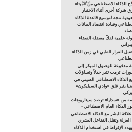
تعليقا
ج الذكاء الاصطناعي من «ميتا»
ق شركة أخرى أثناء الاختبار
ودية تتجه لتوسيع قاعدة الذكاء
طناعي وقيادة اقتصاد البيانات
ضاء
لة علمية لفكّ معضلة الفضاء
براني
بل القرار الطبي في زمن الذكاء
صطناعي
 مدفوعة للوصول المبكر إلى
رات ترمب تثير جدلاً وتساؤلات
 الذكاء الاصطناعي الصيني في
قيا يثير قلق «وادي السيليكون»
يركي
ة من «سدايا» ترصد سيناريوهات
ر الذكاء العام الاصطناعي»
علاقة البشر مع الذكاء الاصطناعي
 العزلة وتقلل التفاعل البشري
هدد الإفراط في استخدام الذكاء