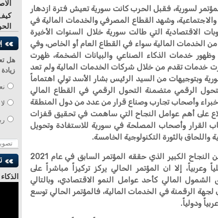
الاص
ؤتمر لسورية، فقبل الحرب كانت سورية تعيش فترة ازدهار
كيف 
 والاجتماعية، وشهد القطاع المصرفي والخدمات المالية في
الحو
لعقوبات الاقتصادية التي طالت سورية خلال السنوات الأخيرة
ير من الخدمات المالية سواء في القطاع العام أو الخاص، وفي
 وظهور خدمات الذكاء الصناعي والبيانات الضخمة، ظهرت
هل تع
ت خدمات تقدم من خلال شركات الخدمات المالية ولم تعد
زيادة
رية وبتوجيهات من السيد الرئيس بشار الأسد تولي اهتماماً
نع
التحول الرقمي متضمنة التحول الرقمي في القطاع المالي
خبراء وأصحاب تجارب وصناع قرار من عدد من دول المنطقة
لا
طلاع على أهم عوامل النجاح التي ساهمت في تحقيق قفزات
رب
اب القرار وأصحاب المصلحة في سورية للاستفادة وتحويل
اللحاق بالثورة التكنولوجية الخامسة.
وبينت المهندسة سليمان أنه بالرغم من النجاح الكبير الذي حققه المؤتمر السابق في عام 2021
وعربياً، إلا ان المؤتمر الحالي يركز تركيزاً مباشراً على
الذكاء
 الشمول المالي كأحد عوامل النمو الاقتصادي، وبالتالي
للدكتو
جهة الرقمنة في الخدمات المالية، فالمؤتمر الحالي توسع
ياً ودولياً.