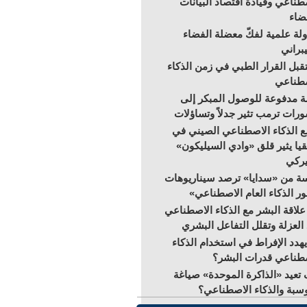
طناعي وقيادة اقتصاد البيانات
ضاء
لة علمية لفكّ معضلة الفضاء
براني
بل القرار الطبي في زمن الذكاء
صطناعي
 مدفوعة للوصول المبكر إلى
رات ترمب تثير جدلاً وتساؤلات
 الذكاء الاصطناعي الصيني في
قيا يثير قلق «وادي السيليكون»
يركي
ة من «سدايا» ترصد سيناريوهات
ر الذكاء العام الاصطناعي»
علاقة البشر مع الذكاء الاصطناعي
 العزلة وتقلل التفاعل البشري
هدد الإفراط في استخدام الذكاء
طناعي قدرات البشر؟
تعيد «الذاكرة الموحدة» صياغة
سبة والذكاء الاصطناعي؟