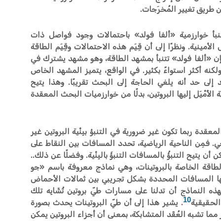
 طريق تغيير المُخرَجات.
 تتنبأ خوارزمية «ألفا فولد» باحتمالات وجود فواصل ذات
مينية. ونظرًا إلى أن قِيَم هذه الاحتمالات وقِيَم الطاقة
ن «ألفا فولد» تتنبأ بمشهد الطاقة، وهو مشهد يشترك في
نه أكثر استواءً بكثير. في الواقع، يتميز المشهد الخاص
 إلى حد أنه يلغي الحاجة إلى البحث تقريبًا. وهذا يتيح
 الأَمْيَل إليها البروتين، بدلًا من خوارزميات البحث المعقدة
معقدة ربما تكون غير ضرورية في التنبؤ ببِنْية البروتين غير
عي. فمِن الناحية الرياضية، تحدد المسافات بين النقاط على
 أن يتيح التنبؤُ بالمسافات التنبؤَ بالبِنْية. وفضلًا عن ذلك..
لطاقة الخاصة بالبروتينات، وهي نماذج معروفة باسم «جو
G? potential، تكون فيها المسافات المحددة بشكل تجريبي بين ثمالات الأحماض
لهذه النماذج أن تدلنا على مسارات طيّ بروتين تُشَابِه تلك
10
الحقيقية
. يشير هذا إلى أن طيّ البروتينات يحدث بصورة
مما تشبه العُقَد المتشابكة، بمعنى أن أجزاء البروتين يمكن