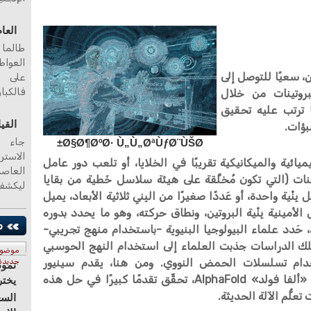
العا
طالما 
العواط
، سعيًا للتوصل إلى
على ا
فالكبا
للبروتينات من خلال
 ترتب عليه تحقيق
القي
بؤات.
جاء ا
Ø§Ø¶ØºØ· Ù„Ù„ØªÙƒØ¨ÙŠØ±
الاستر
يائية والميكانيكية تقريبًا في الخلايا، أو تلعب دور عامل
ات (التي تكون مُخلَّقة على هيئة سلاسل خَطية من بقايا
ليكشف
 بِنْية واحدة، أو عَددًا صغيرًا من البِني ثلاثية الأبعاد، يميل
أمينية بِنْية البروتين، ونطاق حركته، وهو ما يحدد بدوره
حَدد علماء البيولوجيا البنيوية -باستخدام منهج تجريبي-
بة تلك الدراسات جذبت العلماء إلى استخدام النهج الحوسبي
موضو
باستخدام تسلسلات الحمض النووي. ومن هنا، يقدم سينيور
جديدة
نموذ
وصفًا لخوارزمية تُعرَف باسم «ألفا فولد» AlphaFold، تحقِّق تقدمًا كبيرًا في حل هذه
يختر
علُّم الآلة الحديثة.
السع