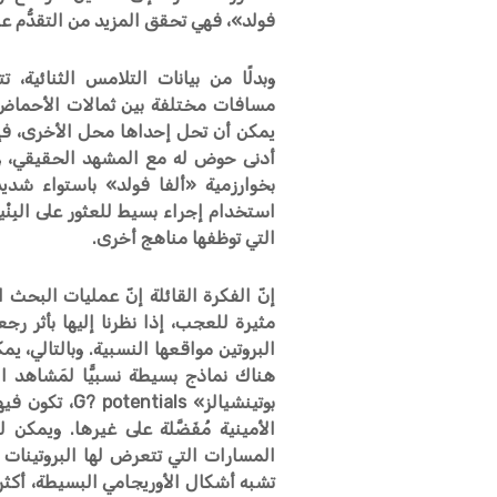
فولد»، فهي تحقق المزيد من التقدُّم عن
وبدلًا من بيانات التلامس الثنائية،
مسافات مختلفة بين ثمالات الأحماض الأ
يمكن أن تحل إحداها محل الأخرى، فإ
أدنى حوض له مع المشهد الحقيقي، ولك
بخوارزمية «ألفا فولد» باستواء شديد
استخدام إجراء بسيط للعثور على البِنْية
التي توظفها مناهج أخرى.
إنّ الفكرة القائلة إنّ عمليات البحث ال
مثيرة للعجب، إذا نظرنا إليها بأثر رج
البروتين مواقعها النسبية. وبالتالي، يمكن
هناك نماذج بسيطة نسبيًّا لمَشاهد ا
بوتينشيالز» s
الأمينية مُفَضَّلة على غيرها. ويمكن 
المسارات التي تتعرض لها البروتينات 
تشبه أشكال الأوريجامي البسيطة، أكثر 