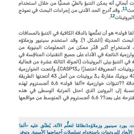
أبحاثي أنه يمكن التنبؤ بالطيّ ضمنيًّا من خلال استخدام
11
بحث
، وقد أُدرج الحد الأدنى من إجراءات البحث في نموذج
12
لبروتينات
.
ا فولد» هو أن تمتُّعها بالدقة الكافية في التنبؤ بالمسافات
يجعلها تتفوق في الأداء على طرق البحث الحديثة (الشكل 1). وقد استخدم سينيور وزملاؤه
 لاستخراج أكبر قَدْر ممكن من المعلومات البنيوية من
رزمية الناتجة في الأداء على جميع التقنيات المنافِسة في
ي التنبؤ ببِنَى البروتينات (الجولة الثالثة عشرة من فعالية
التقييم الحاسم لتقنيات التنبؤ ببِنَى البروتينات، المعروفة اختصارًا بـCASP13)، وأنتجت الخوارزمية
البِنْية المُفضلة لـ25 بروتينًا من أصل 43 بروتينًا، مقارنةً بـ3 بروتينات من أصل 43 أنتجتها الطريقة
التالية لها في الترتيب. وبلغ متوسط دقة ??تنبؤات خوارزمية «ألفا فولد» 6,6 أنجستروم لهذه
لنسبة إلى البروتين الذي احتل المرتبة الوسطى في هذه
المجموعة، كانت الذرّات في البِنَى المقترحة على بعد?? 6,6 أنجستروم في المتوسط من مواقعها