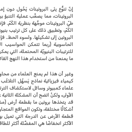
إنّ تنوُّع بِنَى البروتينات يَحُول دو
البروتينات، مما يصعِّب عملية التنبؤ بب
طيّ البروتينات موجَّهة بنظرية الكَمّ
الكَمّ، وتطبيق ذلك على كل ترتيب بنيو
البروتين إلى تشكيلها. ولسوء الحظ.. فإن
الحاسوبية (ربما تتمكن الحواسيب ال
للترتيبات البنيويّة المحتملة، التي يمك
ما يمنعنا من استخدام هذا النهج القائم
وغير أن هذا لم يمنع العلماء من محاول
كيمياء فيزيائية نماذج يَسهُل التلاعُب
علماء كمبيوتر وسائل لاستكشاف الترتيب
الأولى، ولكنْ اتضح أن المشكلة الثاني
قد يتخذها بروتين ما بقطعة أرض (مش
أشكالًا مختلفة، وتكون المواقع المتجاور
قطعة الأرض عن الدرجة التي تميل بها 
الأكثر انخفاضًا هي المفضَّلة أكثر للطاق