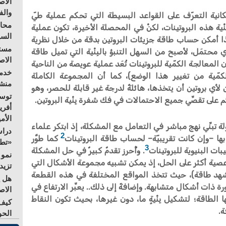
الاص
والف
ن إمكانية التعرّف على القواعد البسيطة التي تحكم عملية طيّ
محاو
ِنْية هذه البروتينات، لكنْ في المحصلة الأخيرة، تكون عملية
السي
. فإذا أمكن حساب طاقة جزيئات البروتين بدقة من خلال نظرية
مستق
ي محتمَل، لأصبح من السهل التنبؤ بالبِنْية التي تميل طاقة
الا
 المعالجة الكمّية للبروتينات تُعَد عملية عويصة من الناحية
خدمة
كمّية من تغيير هذا الوضع)، كما أن المجموعة الكاملة
منشو
ن لأي بروتين أن يتخذها، هائلةٌ لدرجة غير قابلة للحصر، وهو
توسع
 على تقصِّي جميع الاحتمالات في فك شفرة بِنْية البروتين.
أفري
الأم
ة تبنِّي نهج مباشر في التعامل مع المشكلة، إذ ابتكر علماء
دراس
2
 بها –وإن كانت تقريبيّة– لحساب طاقة البروتينات
كما طوَّر
«تطو
3
ات البنيوية للبروتينات
. وأُحرز تقدمٌ كبيرٌ في حل المشكلة
نمو 
ة عصية أكثر على الحل، إذ يمكن تشبيه مجموعة الأشكال التي
تزيد
هد طاقة)، حيث تتخذ المواقع المختلفة في هذه القطعة
هل ي
ة ذات أشكال متشابهة. وإضافةً إلى ذلك.. يعبِّر الارتفاع في
الاص
الطاقة؛ لتشكيل بِنْيةٍ ما، دون غيرها، بحيث تكون النقاط
كيف 
ة.
الحو