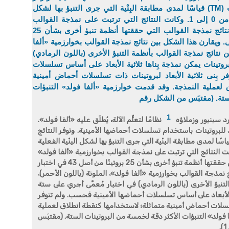
1
رد سينيور وزملاؤه
نظامًا لتعلُّم الآلة، يُطلَق عليه «ألفا فولد».
بعاد للبروتينات باستخدام تسلسلات أحماضها الأمينية. وتوفر النتائج
تحققها نمذجة القوالب (TM) قياسًا لمدى مطابقة البِنْية التي جرى التنبؤ بها لشكل البِنْية الفعلية
على مقياس من 0 إلى 1. وكانت النتائج التي ترتبت على نمذجة القوالب بخوارزمية «ألفا فولد»
أفضل من نتائج نمذجة القوالب التي حققتها أنظمة تنبؤ أخرى بشأن 25 بروتينًا من أصل 43 في اختبار
 نمذجة القوالب بخوارزمية «ألفا فولد»، الملونة (باللون الأحمر)،
تنبؤ الأخرى (باللون الرمادي) في اختبار مُعمَّى أُجري على ستة
 الأبعاد على أساس تسلسلات أحماضها الأمينية فحسب. ولم تتوفر
تسلسلات أحماض أمينية متماثلة؛ لاستخدامها كنقطة انطلاق لعملية
فولد» التنبؤات الأكثر دقة لخمسة من البروتينات الستة. (مقتبَس