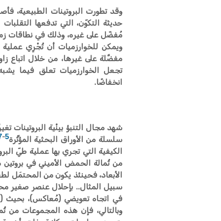
وقد تطورت البروتينات الطبيعية، فأص
حديثة التكوّن، التي تدفعها التقلبات 
مُفضّل على غيره، وذلك في نطاقات زمن
ويمكن للخوارزميات أن تُجْرِي عملية 
مفضَّلة على غيرها، من خلال اتباع ز
تجعل الخوارزميات تعلق فيما يشبه ال
انخفاضًا.
شهد مجال التنبؤ ببِنْية البروتينات ت
7
5
-
سلسلة من الأوراق البحثية المؤثِّرة
الكيفية التي تجري بها عملية طيّ البرو
من ثُمالة الحمض الأميني في بروتين
الأبعاد، فحينئذ يكون من المحتمَل لطفر
سبيل المثال.. بإحلال عنصر صغير محلّ آخ
في اتجاه تعويضي (مُعاكس)، بحيث (في
وبالتالي، فإن هذه المجموعات من ثُم