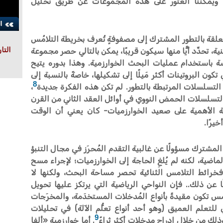
. ويمكننا العثور على هذه المجموعات عن طريق تحليل
قة بالتطور المشترك إلى مصفوفةٍ تُعرف بخريطة التلامُس
التا
مينية، تحدِّد أيًّا منها سيكون قريبًا، يمكن بالتالي حصر مجموعة
اسة باستخدام عمليات البحث الخوارزمية. وهذا بدوره يتيح
 تكون البروتينات أكثر مَيلًا إلى تشكيلها، خاصةً بالنسبة إلى
8
 التسلسلات المرتبطة بالتطور. لم تكن هذه الفكرة جديدة
،
ة لتسلسلات الحمض النووي في أوائل العقد الثاني من القرن
ة الأهمية على صعيد الخوارزميات- كان يعني أن الوقت
يرًا.
المشترك مسؤولًا عن غالبية التقدم المُحرَز في مجال التنبؤ
الماضية، لكنه لم يُلغِ الحاجة إلى الخوارزميات؛ لإجراء مسح
 فخرائط التلامس الثنائية تحصر مساحة البحث، ولكنها لا
لًا عن ذلك.. فإن النواحي الرياضية التي يرتكز عليها تحويل
مس تكون مقيدةً بأنواع المُدخلات المستخدَمة، والمخرَجات
 للتعلم العميق (وهو أحد أنواع تعلُّم الآلة) في تحليلات
9
ذلك من خلال إدراج مدخلات أكثر ثراءً
. أما خوارزمية «ألفا