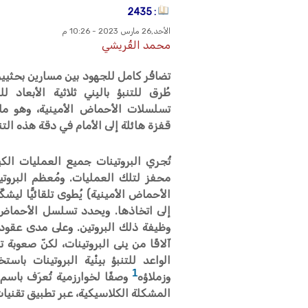
: 2435
الأحد,26 مارس 2023 - 10:26 م
محمد القُريشي
تضافُر كامل للجهود بين مسارين بحثيين
طُرق للتنبؤ بالبِني ثلاثية الأبعاد 
تسلسلات الأحماض الأمينية، وهو ما
قفزة هائلة إلى الأمام في دقة هذه التن
تُجري البروتينات جميع العمليات الكيم
محفز لتلك العمليات. ومُعظم البروتين
الأحماض الأمينية) يُطوى تلقائيًّا ليشكِّل
إلى اتخاذها. ويحدد تسلسل الأحماض ال
وظيفة ذلك البروتين. وعلى مدى عقود، 
آلافًا من بِنى البروتينات، لكنّ صعو
الواعد للتنبؤ ببِنْية البروتينات 
1
وزملاؤه
المشكلة الكلاسيكية، عبر تطبيق تقنيات ت