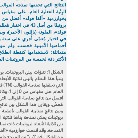
الشكل 1:
تنبؤات ببِنى البروتينات. يو
يتنبأ هذا النظام بالبِنى ثلاثية الأ
التي 
العام، 
مُعمَّى. ويقارن هذا الشكل بين نتائج
وبين نتائج نمذجة القوالب بأنظمة ال
بروتينات يمكن نمذجة بِناها ثلاثية
بِنى ثلاثية الأبعاد لبروتينات ذات 
النمذجة. وقد قدمت خوارزمية «ألفا 
من الشكل رقم "1ب" من المرجع رقم 1).