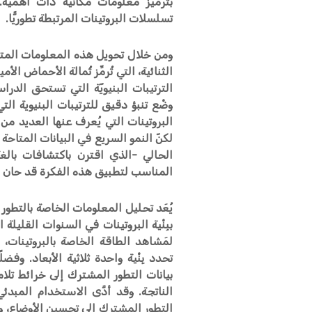
بترميز معلومات مكانية ذات أهمية
تسلسلات البروتينات المرتبطة تطوريًّا.
ومن خلال تحويل هذه المعلومات المتعل
الثنائية، التي تُرمِّز ثُمالة الأحماض الأ
الترتيبات البنيويّة التي تستحق الدر
وضْع تنبؤ دقيق للترتيبات البنيوية التي
البروتينات التي يُعرف عنها العديد من
لكنّ النمو السريع في البيانات المتاح
الحالي -الذي اقترن باكتشافات بالغ
المناسب لتطبيق هذه الفكرة قد حان أخ
يُعَد تحليل المعلومات الخاصة بالتطور 
ببِنْية البروتينات في السنوات القليلة 
لمَشاهد الطاقة الخاصة بالبروتينات،
تحدد بِنْية واحدة ثلاثية الأبعاد. وفض
بيانات التطور المشترك إلى خرائط تلا
الناتجة. وقد أدَّى الاستخدام المبدئي
التطور المشترك إلى تحسين الأوضاع، و