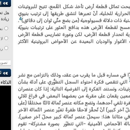
بحت تماثل قطعة أرض تأخذ شكل القُمع، تتيح للبروتينات
الحرارية للخلية، أنْ تعبرها لتشق طريقها إلى ترتيب بنيوي
هل تع
4
زيادة
ية ذات دلالة فسيولوجية (من بضع ملِّي ثوان إلى دقائق)
.
مسح لقطعة الأرض هذه بدافع العثور على ترتيبات بنيويّة
نع
اوية انحدار قطعة الأرض، لكن وعورة تضاريس قطعة الأرض
لا
أغوار والوديان البعيدة عن الأحواض البروتينية الأكثر
رب
غيرًا في مساره قبل ما يقرب من عقد، وذلك بالتزامن مع نشر
التي تتقصى فكرة احتواء السجل التطوُّري على أدلة بشأن
الذكاء
تينات. وتستند الفكرة إلى الفرضية التالية: إذا كان عنصران
للدكتو
 معين يقعان على مقربة من بعضهما البعض في فراغ ثلاثي
ة تلغي أحدهما، وتضع مكانه عنصر ثُمالة ثالثًا مختلفًا (على
ر كبير) أنْ تُحفِّز لاحقًا طفرةً تغيِّر عنصر الثُمالة الآخر
 مثالنا هذا: سيحلّ عنصر ثُمالة كبير محلّ آخر صغير).
الة الأحماض الأمينية -التي تتطوّر بصورة مشتركة- تقوم