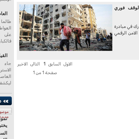
 لوقف فوري
العا
طالما 
ارك في مبادرة
العواط
الامن الرقمي
على ا
فالكبا
القي
جاء ا
الاول
السابق
1
التالى
الاخير
الاستر
صفحة 1 من 1
ليكشف
موضو
جديدة
نموذ
يختر
السع