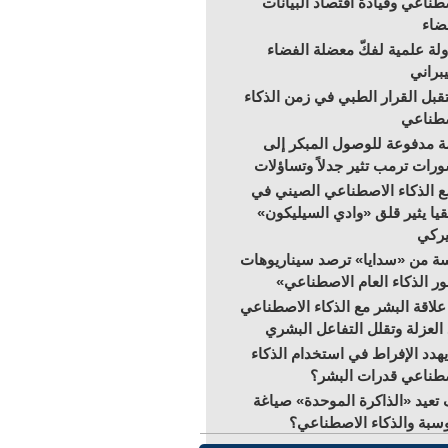
طناعي وقيادة اقتصاد البيانات
ضاء
لة علمية لفكّ معضلة الفضاء
براني
بل القرار الطبي في زمن الذكاء
صطناعي
 مدفوعة للوصول المبكر إلى
رات ترمب تثير جدلاً وتساؤلات
 الذكاء الاصطناعي الصيني في
قيا يثير قلق «وادي السيليكون»
يركي
ة من «سدايا» ترصد سيناريوهات
ر الذكاء العام الاصطناعي»
علاقة البشر مع الذكاء الاصطناعي
 العزلة وتقلل التفاعل البشري
هدد الإفراط في استخدام الذكاء
طناعي قدرات البشر؟
تعيد «الذاكرة الموحدة» صياغة
سبة والذكاء الاصطناعي؟