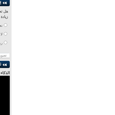
هل تع
زيادة
نع
لا
رب
الذكاء
للدكتو