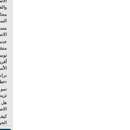
الاص
والف
محاو
السي
مستق
الا
خدمة
منشو
توسع
أفري
الأم
دراس
«تطو
نمو 
تزيد
هل ي
الاص
كيف 
الحو