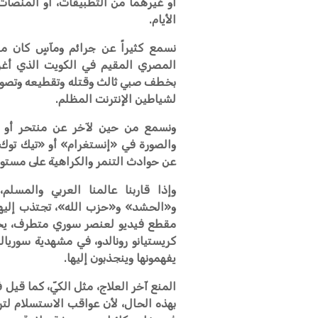
أو غيرهما من التطبيقات، أو المنصات 
الأيام.
نسمع كثيراً عن جرائم ومآسٍ كان مق
المصري المقيم في الكويت الذي أغرى
بخطف صبي ثالث وقتله وتقطيعه وتصوير 
لشياطين الإنترنت المظلم.
ونسمع من حين لآخر عن منتحر أو مك
والصورة في «إنستغرام» أو «تيك تو
عن حوادث التنمر والكراهية على مستوى
وإذا قاربنا عالمنا العربي والمس
و«الحشد» و«حزب الله»، تجتذب إليها
مقطع فيديو لعنصر سوري متطرف، يحمل
كريستيانو رونالدو، في مشهدية سوريال
يفهمونها وينجذبون إليها.
المنع آخر العلاج، مثل الكيّ، كما قيل 
بهذه الحال، لأن عواقب الاستسلام ل