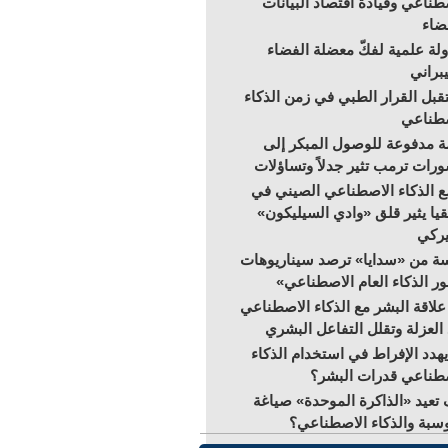
طناعي وقيادة اقتصاد البيانات
ضاء
لة علمية لفكّ معضلة الفضاء
براني
بل القرار الطبي في زمن الذكاء
صطناعي
 مدفوعة للوصول المبكر إلى
رات ترمب تثير جدلاً وتساؤلات
 الذكاء الاصطناعي الصيني في
قيا يثير قلق «وادي السيليكون»
يركي
ة من «سدايا» ترصد سيناريوهات
ر الذكاء العام الاصطناعي»
علاقة البشر مع الذكاء الاصطناعي
 العزلة وتقلل التفاعل البشري
هدد الإفراط في استخدام الذكاء
طناعي قدرات البشر؟
تعيد «الذاكرة الموحدة» صياغة
سبة والذكاء الاصطناعي؟