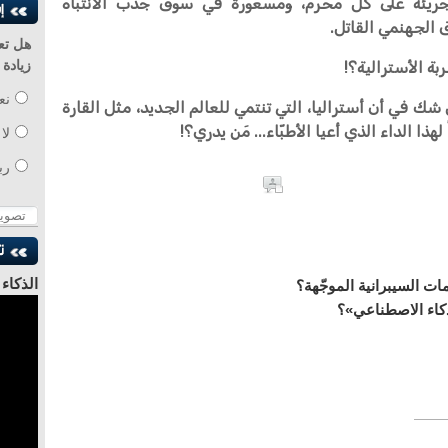
جريئة على كل محرم، ومسعورة في سوق جذب الانتباه
ق الجهنمي القاتل.
هل تع
ة الأسترالية؟!
زيادة
نع
ك في أن أستراليا، التي تنتمي للعالم الجديد، مثل القارة
 لهذا الداء الذي أعيا الأطبّاء... مَن يدري؟!
لا
رب
الذكاء
ت السيبرانية الموجّهة؟
للدكتو
ذكاء الاصطناعي»؟