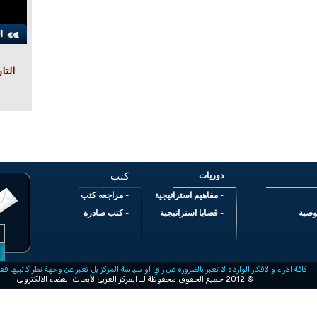
التا
دوريات
كتب
مفاهيم استراتيجية
مراجعه كتب
-
-
وصية
قضايا استراتيجية
كتب صادرة
-
-
كافة الاراء والافكار الواردة لا تعبر بالضرورة عن راي او سياسة المركز بل تعبر عن وجهة نظر كاتبيها فق
© 2012 جميع الحقوق محفوظة لــ المركز العربى لأبحاث الفضاء الالكترونى