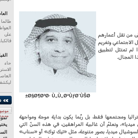
العا
طالما 
العواط
على ا
على من تقل أعمارهم
فالكبا
اصل الاجتماعي وتغريم
ا لم تمتثل لتطبيق
القي
ا المجال.
جاء ا
الاستر
ليكشف
Ø§Ø¶ØºØ· Ù„Ù„ØªÙƒØ¨ÙŠØ±
موضو
اليا ومجتمعها فقط، بل ربَّما يكون بداية موجة ومواجهة
جديدة
نموذ
يديا»، ونعلمُ أن غالبية المراهقين، في هذه السنّ التي
يختر
لسوشيال ميديا، بصور متنوعة، مثل «تيك توك» أو «سناب»
السع