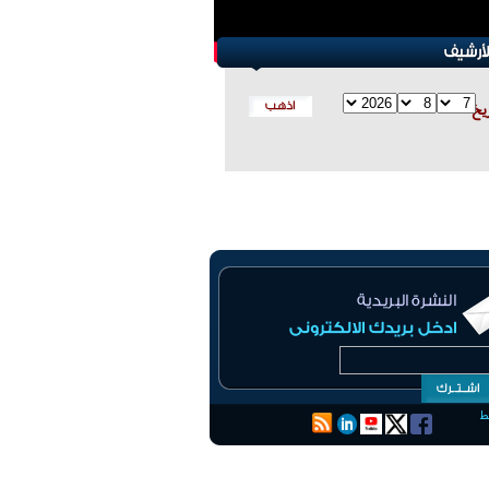
ريخ
ط