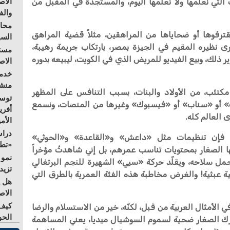
التي نعلمها ولا نعلمها اليوم، والمستجدة في المقبل من
الاص
والف
محاو
ترفوها أو ضحاياها من المراهقين، مثلاً قضية المراهق
السي
 نظيره المقيم في الجيزة بمصر، بارتكاب جريمة رهيبة،
مستق
ذلك، وبيع الفيديو للمريض الذي في الكويت، ليبيعه بدوره
الا
خدمة
منشو
تئب، من الأولاد والبنات، بسبب التنافس على المظهر
توسع
ك» أو «سناب» أو «فيسبوك» وغيرها من المنصات، ونسمع
أفري
 العالم كله.
الأم
دراس
لم، فإن تنظيمات مثل «داعش» و«القاعدة» و«الحوثي»
«تطو
 الصغار بمحتويات تناسب عمرهم، بل إني شاهدتُ مؤخراً
نمو 
 سلاحه، ويقلّد حركة «سيي» الشهيرة للنجم البرتغالي
تزيد
ية عبثية! والغرض مخاطبة هذه الفئة العمرية بالطرق التي
هل ي
الاص
كيف 
في الأمثال العربية من قبل، لكنّه، خير من الاستسلام والرضا
الحو
ترك الصغار ضحية لسموم السوشيال ميديا، يعني المساهمة