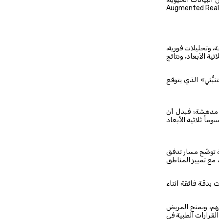
مزج بين الذكاء الاصطناعي (AI) مع تقنيات الواقع المعزّز Augmented Reality (AR)
 وتحليلات فورية،
ية الأبعاد، ونتائج
ُّئي» الذي يتوقع
ة مدهشة؛ فبدل أن
اً ثلاثية الأبعاد
 توضّح مسار تدفق
 مع تمييز المناطق
 بدقة فائقة أثناء
هم، ويمنح المريض
لقرارات الطبية في