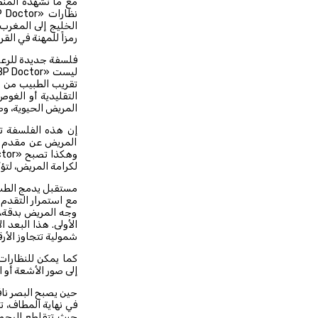
مع ما تشهده المنط
الخليج إلى المغرب،
رمزاً للمهنة في الق
فلسفة جديدة للرعا
تقريب الطبيب من ال
التقليدية أو الغوص
المريض الحيوية، وص
إن هذه الفلسفة تع
المريض عن مقدم ال
لكرامة المريض، لتؤ
مستقبل يدمج الطب 
وجه المريض بدقة، 
الأولى. هذا البعد 
شمولية تتجاوز الأر
كما يمكن للنظارات
إلى صور الأشعة أو 
حين يصبح البصر نا
في نهاية المطاف، ت
حيث تتقاطع الرحمة ا