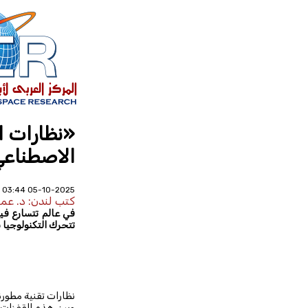
«نظارات ال
الاصطناع
05-10-2025 03:44 PM - عدد القراءات : 344
كتب لندن: د. عم
في عالم تتسارع في
تتحرك التكنولوجيا 
نظارات تقنية مطورة