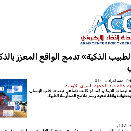
طبيب الذكية» تدمج الواقع المعزز بالذك
ي
يد خالد عبد الحميد الشرق الاوسط
ه نبضات الابتكار، كما لو كانت تضاهي نبضات قلب الإنسان،
بخطوات واثقة لتعيد رسم ملامح الممارسة الطبية.
 للأطباء
وبين هذه القفزات النوعية، تتألق نظارات «بي بي دكتور» ( Doctor