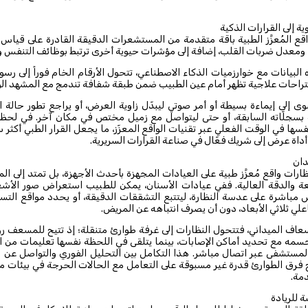
ة إلى القرارات الذكية
قع المُعزَّز الطبية باقة متقدمة من المستشعرات الدقيقة القادرة على قياس
 ومعدل ضربات القلب، إضافة إلى مؤشرات حيوية أخرى ترتبط بوظائف التنفس وا
بيانات مع خوارزميات الذكاء الاصطناعي، تتحول الأرقام الخام فوراً إلى رسوم 
اقتراحات علاجية تظهر أمام عين الطبيب ضمن طبقة شفافة تندمج مع المشهد ال
ى إلى إيماءة بسيطة أو أمر صوتي ليبدّل زاوية العرض، أو يراجع تطور حالة 
 بسجلّاته السابقة، أو حتى ليتواصل مع زميل مختص في مكان آخر. في لحظا
سها في الوقت الفعلي عبر تقنيات الواقع المعزّز، ما يجعل القرار الطبي أكثر 
داة عرض إلى شريك فعّال في صناعة القرارات السريرية.
دان
ظارات واقع مُعزَّز طبية على العيادات المجهزة بأحدث الأجهزة، بل تمتد إلى ا
يعة والدقة العالية. ففي عيادات الأسنان، يمكن للطبيب استعراض صور الأشع
ض مباشرة على عدسة النظارة، ليتتبع التشققات الدقيقة، أو يحدد مواقع التس
ي ثلاثي الأبعاد، دون أن يصرف انتباهه عن المريض.
عاف الميداني، فتتحول النظارات إلى غرفة طوارئ متنقلة؛ إذ تتيح للمسعف رؤ
جسمه مع تحديد أماكن الإصابات، بينما يتلقى في اللحظة نفسها تعليمات من ال
ستشفى عبر اتصال مباشر. هذا التكامل بين التحليل الفوري والتواصل عن ب
نح فرق الطوارئ قدرة غير مسبوقة على التعامل مع الحالات الحرجة في بيئات 
دمة.
ة للريادة