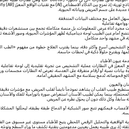
وتبرز كأحد أكثر النماذج ثورية؛ إذ ت
 جديدة على جسم المريض وبياناته الحيوية.
تسهل العامل مع مختلف البيانات المتدفقة
واجهة تفاعلية
ات مجرد أداة عرض للمعلومات، بل منصة متكاملة تجمع بين مستشعرات دقيقة،
ضع أمام عين الطبيب لوحة ديناميكية تُظهر المؤشرات الحيوية، وصور الأشعة ثلاث
، في مشهد واحد متكامل.
ح التشخيص أسرع وأكثر دقة، بينما يقترب العلاج خطوة من مفهوم «الطب التنب
مها، ويقترح حلولاً ذكية في لحظات حاسمة.
دمة عيون الأطباء
واقع المعزّز في النظارات عملية التشخيص من تجربة تقليدية إلى لوحة تفاعلي
ة بيانات نصية أو أرقام متفرقة على العدسة، تعرض له النظارات مجسمات ورسوم
ائج فحوصاته، تُدمج بسلاسة مع المشهد الحقيقي أمامه.
نان والعيون
يستطيع طبيب القلب أن يشاهد نموذجاً نابضاً لقلب المريض، مع مؤشرات دقيقة
لمحتملة، بينما يمكن لطبيب الأسنان استعراض صورة بانورامية للفك والأسنان،
جة سابقاً، وكل ذلك دون أن يحوّل نظره عن المريض.
الأعصاب، فيمكنهم تتبع صور الشبكية أو الدماغ طبقة بطبقة، ليحلّلوا المشكلات
سه.
ؤية الواقعية والتحليل الرقمي اللحظي يتيح للأطباء مستوى غير مسبوق من الف
لثقة؛ إذ يرى طبيبه يعمل بعينين مدعومتين بتقنية تكشف ما وراء السطح وتوجّه ا