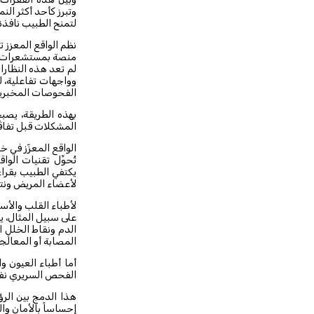
لتمنح الطبيب نافذة
نظم الواقع المعزز 
منصة بمستشعرات و
لم تعد هذه النظار
وواجهات تفاعلية، لت
الفحوصات المخبرية
بهذه الطريقة، يصب
المشكلات قبل تفاق
الواقع المعزّز في خ
تُحوِّل تقنيات ال
يكتفي الطبيب بقراء
لأعضاء المريض ونت
لأطباء القلب والأس
على سبيل المثال، 
الدم ونقاط الخلل ا
المصابة أو المعالَ
أما أطباء العيون و
الفحص السريري نف
هذا الدمج بين الر
إحساساً بالأمان وا