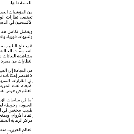
اللحظة ذاتها.
من المؤشرات الحيوي
تحتضن نظارات الوا
الأكسجين في الدم،
وبفضل تكامل هذه ال
وتنبيهات فورية، و
لا يحتاج الطبيب سو
الفحوصات الحالية
مشاهدة البيانات نف
النظارات من مجرد أ
من العيادة إلى المي
لا تقتصر إمكانات ن
إلى القرارات السر
الأبعاد لفك المري
العظم في عرض تفاعل
أما في ساحات الإس
الحيوية، وخريطة ل
طبيب مختص في الم
إنقاذ الأرواح، ويم
مراكز الرعاية المتق
العالم العربي... منص