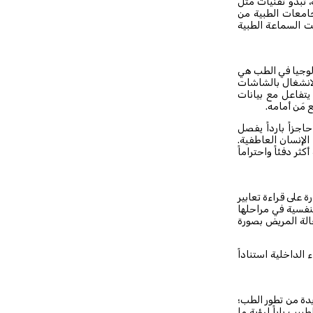
 تبدو تقنيات مثل
والجامعات الطبية من
نت السماعة الطبية
تكنولوجيا في الطب هي
الانشغال بالشاشات
 يتفاعل مع بيانات
 مَن أمامه.
جزاً بارداً يفصل
لإنسان العاطفية.
ة أكثر دفئاً واحتراماً
كثر ذكاءً وعمقاً، قادرة على قراءة تعابير
نفسية في مراحلها
حالة المريض بصورة
لداخلية استناداً
يدة من تطور الطب؛
بيب باباً لرؤية ما