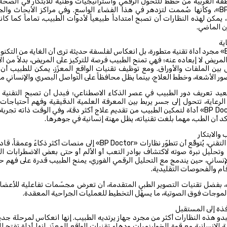
قة العربية من خطط للتحول الرقمي واستراتيجيات وطنية للابتكار في الصحة،
نظارات «BP Doctor»، وكأنها صُممت لتزدهر في هذا الفضاء الواسع. وفي مراكز الأبحاث 
 يمكن لهذه النظارات أن تصبح امتداداً طبيعياً لأدوات الطبيب، تماماً كما كا
رن الماضي.
ية
ليست «BP Doctor» مجرد أداة تقنية متطورة، بل انعكاس لفلسفة حديثة ترى أن الغاية من ال
مريض لا إبعاده عنه؛ فهي تمنح الطبيب فرصة للتركيز على المريض، بدلاً من 
 بين الملفات والأوراق. ومع توظيف تقنيات الواقع المعزّز، يمكن للطبيب أن
ور الأشعة، وخطط العلاج، بينما يظل محافظاً على التواصل البصري والإنساني مع
يد تعريف دور الطبيب في عصر الذكاء الاصطناعي؛ فبدل أن تصبح التقنية حا
رعاية، تتحول إلى جسر يربط بين المعرفة العلمية الدقيقية وفهم احتياجات ا
وهكذا تصبح «BP Doctor» أداة لتمكين الطبيب من تقديم علاج أكثر دقة، وفي الوقت ذاته تجرب
كد أن الطب، مهما بلغت تقنياته، يظل مهنة إنسانية في جوهرها.
والابتكار
مع استمرار التقدم التقني، يُتوقّع أن تتطوّر نظارات «BP Doctor» إلى منصات أ
وتحليل نبرة صوته لاكتشاف بوادر التعب أو الألم أو حتى بعض الاضطرابات ال
الإنساني، حين يندمج مع التحليل الرقمي الفوري، يمنح الطبيب قدرة على فهم 
قام والفحوصات التقليدية.
، بفضل تقنيات التصوير الطبي المتقدمة، أن تعرض مجسّمات تفاعلية للأعضاء ا
الموجات فوق الصوتية، ما يسهّل التخطيط للعمليات الجراحية المعقدة.
فذة إلى المستقبل
بدو هذه النظارات أكثر من مجرد جهاز يرتديه الطبيب. إنها انعكاس لمرحلة جد
لإنسانية مع قوة الخوارزميات ودهاء تقنيات الواقع المعزّز. إنها أداة تفتح للط