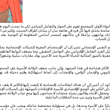
النواة الأولى للمجتمع تقوم على الحوار والتفاعل المباشر، لكن ما يحدث اليوم ه
امتة يحدّق فيها كل فرد في هاتفه بدل أن يتبادل أطراف الحديث. وكثير من ا
الآباء يواجهون تراجعًا في مكانتهم كمصدر أساسي للمعلومة أو التوجيه بعد
ول للشباب.
 النفس الإجتماعي تشير إلى أن الإستخدام المفرط للشبكات الإجتماعية يخلق 
ّل الفرد التفاعل الإفتراضي على التواصل الحقيقي مما يضعف الروابط العاطفية 
فرط بالصور المثالية للحياة الأسرية عند الآخرين يولّد مقارنات سلبية وشعورًا 
 الأكثر هشاشة في هذا المشهد. وإلي جانب ضعف الرقابة الأسرية على المحتوى
كتروني والإدمان الرقمي، والإنجذاب إلى أنماط استهلاكية وقيم دخيلة قد تهد
ود أن أشير إلي أن هناك انعكاسات إقتصادية لا يُلتفت إليها.فالأمر لا يقف
إلى التأثير على الوضع الإقتصادي للأسرة. فالإعلانات الموجَّهة على الشبكات الإ
وتجعل الأبناء يطالبون بشراء منتجات لا يحتاجون إليها ومع غياب الرقابة تتحو
هل الأسرة وتزيد من حدة الخلافات الداخلية.
كرًا على الأسرة وحدها، بل هي مسؤولية مجتمعية شاملة، ويجب علي مؤسسا
ة الرقمية وأن تُدرّس المدارس مقررات حول الإستخدام الواعي للتكنولوجيا. 