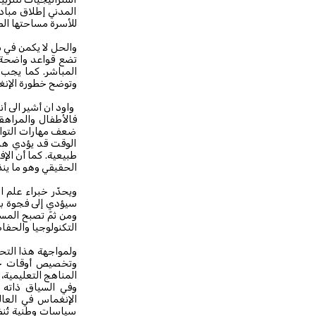
المدني إطلاق مبادر
للأسرة مساحتها الط
والحل لا يكمن في ش
تضع قواعد واضحة م
المباشر. كما يجب ع
وتوضح خطورة الإنغ
واود ان أشير الى أن
فالأطفال والمراهق
ضعف مهارات التواص
الوقت قد يؤدي هذا
طبيعية. كما أن الإف
الحقيقي وهو ما ين
ويحذّر خبراء علم 
سيؤدي إلى فجوة بين
ومن ثمّ تصبح المس
التكنولوجيا والحفا
ولمواجهة هذا التحد
وتخصيص أوقات خالي
المناهج التعليمية،
وفي السياق ذاته ي
الإنغماس في العال
سياسات وطنية تُنظ