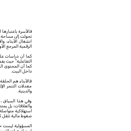
فالأسرة باعتبارها 
تحولت إلى مساحة ص
انشغال الأبناء، و
الرقمية المرجع الأ
كما أن دراسات علم
التفاعلية" حيث يفض
كما أن المحتوى الم
داخل البيت.
فالأبناء هم الحلقة
معدلات التنمر الإل
والدينية.
وفي هذا السياق ، أ
والعلاقات؛ بل يمتد 
استهلاكية متواصلة 
ضغوط مالية تثقل كا
المسؤولية ليست ح
استراتيجيات للتربي