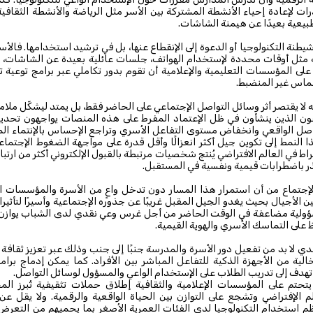
ات لإعادة إحياء الأنشطة المشتركة بين الأسر مثل الرياضة والأنشطة الثقافية و
بيعية بعيدًا عن هيمنة الشاشات.
يطنة التكنولوجيا أو الدعوة إلى الإنقطاع عنها، بل في ترشيد استخدامها. فالأسر
ثل أوقات محددة لإستخدام الهواتف، جلسات عائلية بعيدة عن الشاشات، وإ
لى المؤسسات التعليمية والإعلامية أن تقوم بدور تكاملي عبر برامج توعية تعز
ماس غير المنضبط.
ه لا يقتصر أثر وسائل التواصل الإجتماعي على الحاضر فقط، بل يمتد ليشكّل ملام
ون الذين ينشأون في ظل الإعتماد المفرط على هذه المنصات يواجهون تحديا
ل الواقعي وانخفاض مستوى التفاعل الأسري وتراجع الإحساس بالإنتماء ال
 النمط إلى تكوين جيل أكثر انعزالًا وأقل قدرة على مواجهة الضغوط الإجتماع
راط في العالم الافتراضي يُنتج شخصيات مرتبطة بالقبول الإلكتروني أكثر من ارتباط
ذر باضطرابات قيمية ونفسية في المستقبل.
الإجتماع من أن استمرار هذا المسار دون تدخل واعٍ من الأسرة والمؤسسات الت
 الأجيال بحيث يغدو الجيل المقبل غريبًا عن جذوره الإجتماعية وأسيرًا لتأثيرات
ؤولية مضاعفة في الوقت الحاضر من أجل غرس وعي نقدي لدى الشباب يوازن 
ظ على التماسك الأسري والهوية القيمية.
ي لا بد من تفعيل دور الأسرة والمدرسة جنبًا إلى جنب وذلك عبر تعزيز ثقافة 
ة من الأجهزة الذكية للتفاعل المباشر بين الأفراد. كما يمكن إدماج برام
 تهدف إلى تدريب الطلاب على الإستخدام الواعي والمسؤول لوسائل التواصل.
تحتم على المؤسسات الإعلامية والثقافية إطلاق حملات تثقيفية تُبرز المخ
م الإفتراضي وتشجع على التوازن بين الحياة الواقعية والرقمية. ولا يقل 
م استخدام التكنولوجيا لدى الفئات العمرية الأصغر بما يحميهم من التعرض