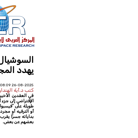
السوشيال 
يهدد المج
26-08-2025 08:09 AM - عدد القراءات : 855
كتب د.آية الهندا
في العقدين الأخي
الإفتراضي إلى جزء
طويلة على "فيسبوك"
أو الترفيه أو مجر
بداياته جسرًا يقرب
بعضهم عن بعض.